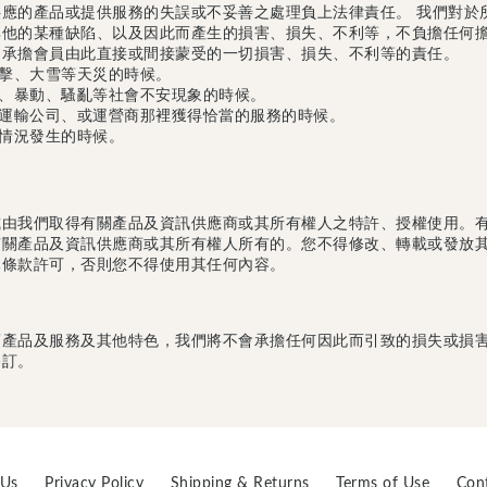
應的產品或提供服務的失誤或不妥善之處理負上法律責任。 我們對於
他的某種缺陷、以及因此而產生的損害、損失、不利等，不負擔任何擔
不承擔會員由此直接或間接蒙受的一切損害、損失、不利等的責任。
擊、大雪等天災的時候。
、暴動、騷亂等社會不安現象的時候。
運輸公司、或運營商那裡獲得恰當的服務的時候。
情況發生的時候。
或由我們取得有關產品及資訊供應商或其所有權人之特許、授權使用。
有關產品及資訊供應商或其所有權人所有的。您不得修改、轉載或發放
本條款許可，否則您不得使用其任何內容。
產品及服務及其他特色，我們將不會承擔任何因此而引致的損失或損害
修訂。
 Us
Privacy Policy
Shipping & Returns
Terms of Use
Con