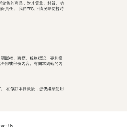
所銷售的商品，對其質量、材質、功
保責任。 我們在以下情況即使暫時
有關版權、商標、服務標記、專利權
其全部或部份內容。有關本網站的內
。 在修訂本條款後，您仍繼續使用
tact Us