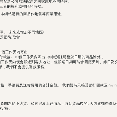
的配送公司無法配送之國家或地區的時候。
三者的權利或權限的時候。
從本網站購買的商品作銷售等商業用途。
門訂單。(未來或增加不同地區)
(景福街)取貨
-3個工作天內寄出
認付款後7-10個工作天內寄出 (有特別註明發貨日期的商品除外)。
2個工作天內便會派遞到客人地址，但派送日期可能會因應天氣、節日及
訂單，我們不會提供退款服務。
格、手續費及送貨費用的合計金額。 我們暫時只接受銀行匯款及PayP
錯貨問題給予退貨。如有涉及上述情況，收到貨品後的2天內電郵聯絡我
終決定權。