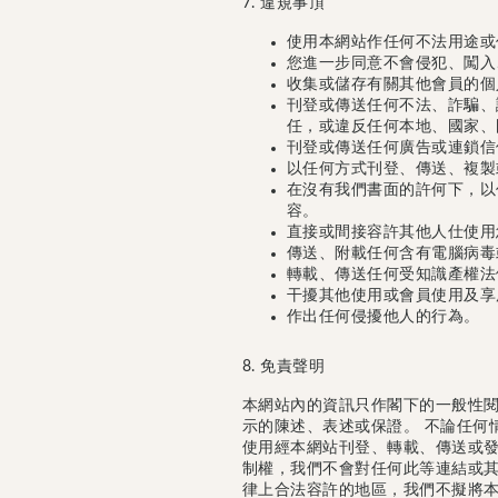
7. 違規事頂
使用本網站作任何不法用途或
您進一步同意不會侵犯、闖入
收集或儲存有關其他會員的個
刊登或傳送任何不法、詐騙、
任，或違反任何本地、國家、
刊登或傳送任何廣告或連鎖信
以任何方式刊登、傳送、複製
在沒有我們書面的許何下，以
容。
直接或間接容許其他人仕使用
傳送、附載任何含有電腦病毒
轉載、傳送任何受知識產權法
干擾其他使用或會員使用及享
作出任何侵擾他人的行為。
8. 免責聲明
本網站內的資訊只作閣下的一般性
示的陳述、表述或保證。 不論任何
使用經本網站刊登、轉載、傳送或發
制權，我們不會對任何此等連結或其
律上合法容許的地區，我們不擬將