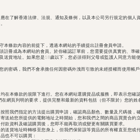
您應在了解香港法律、法規、通知及條例，以及本公司另行規定的個人
務。
守本條款內容的前提下，透過本網站的手續提出註冊會員申請。
須註冊成為本網站的會員。於你確認訂單前，您需要提供真實的、準確
及送貨地址。如果您是18歲以下，您必須得到父母或監護人同意方能使
您的密碼，我們不會承擔任何因密碼外洩而引致的未經授權而使用帳戶
務均在本條款的規限下進行。您在本網站選購貨品或服務，即表示您確
們在網頁列明的要求，提供完整和最新的資料包括（但不限於）您的姓
應按照我們指定的方法提出購買申請，確認商品顏色、數量及尺碼後，
件寄送給您所提供的電郵地址之時開始，您和我們之間的商品買賣合約
入付款資料及確認購買後，您即不能再取消或變更有關購買要求。
定的送貨地址時轉移至您身上，但我們保留該等貨品的所有權直至您或
商品也不可以購買：