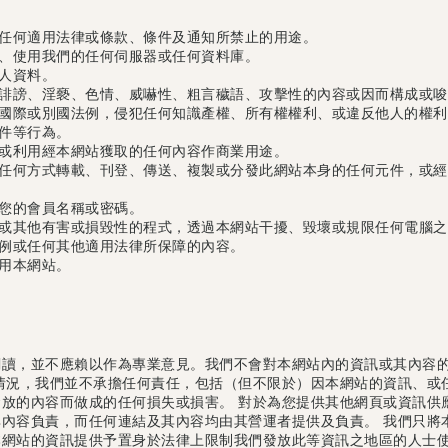
任何適用法律或條款、條件及通知所禁止的用途。
、使用我們的任何伺服器或任何資料庫。
人資料。
誹謗、淫褻、色情、威嚇性、粗言穢語、攻擊性的內容或因而構成或唆
國際或別國法例，侵犯任何知識產權、所有權權利、或違反他人的權利
件等行為。
或利用經本網站獲取的任何內容作商業用途。
任何方式轉載、刊登、傳送、複製或分發此網站本身的任何元件，或經
您的會員名稱或密碼。
或其他有害或損毀性的程式，透過本網站干擾、毀壞或規限任何電腦之
例或任何其他適用法律所保障的內容。
用本網站。
閱讀，並不應賴以作為專業意見。我們不會對本網站內的資訊或其內容
情況，我們並不承擔任何責任，包括（但不限於）因本網站的資訊、或
放的內容而做成的任何損失或損害。 對於為您提供其他網頁或資訊供
內容負責，而任何連結及其內容均由其營運者提供及負責。 我們只將
本網站的資訊提供予置身於法律上限制我們發放此等資訊之地區的人士